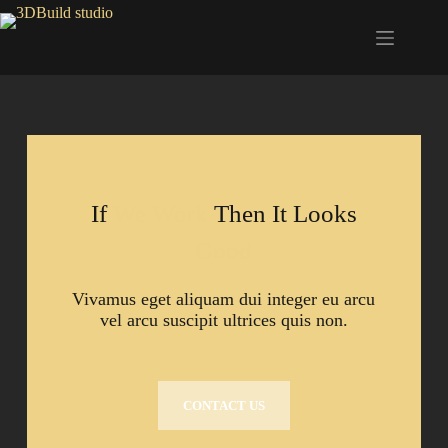
If
We Work
Then It Looks
Good
Vivamus eget aliquam dui integer eu arcu
vel arcu suscipit ultrices quis non.
CONTACT US