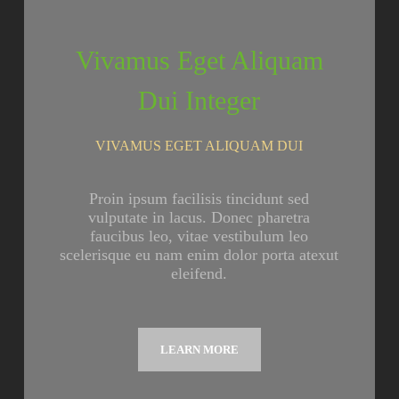
Vivamus Eget Aliquam
Dui Integer
VIVAMUS EGET ALIQUAM DUI
Proin ipsum facilisis tincidunt sed
vulputate in lacus. Donec pharetra
faucibus leo, vitae vestibulum leo
scelerisque eu nam enim dolor porta atexut
eleifend.
LEARN MORE