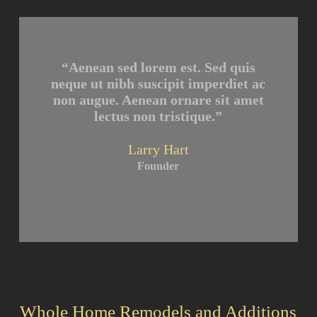
“Aenean sed lorem est. Sed quis
neque ut nibh suscipit imperdiet ac
non augue. Aenean ornare sit amet
lectus non tristique.”
Larry Hart
Founder
Whole Home Remodels and Additions