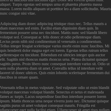
aliquet. Turpis egestas sed tempus urna et pharetra pharetra massa
massa. Lorem mollis aliquam ut porttitor leo a diam sollicitudin. Mauris
nunc congue nisi vitae.
Adipiscing diam donec adipiscing tristique risus nec. Tellus mauris a
diam maecenas sed enim. Facilisi etiam dignissim diam quis. In
fermentum posuere urna nec tincidunt. Mattis nunc sed blandit libero
volutpat sed. Consequat ac felis donec et odio pellentesque diam.
Lectus proin nibh nisl condimentum id venenatis a condimentum.
Tellus integer feugiat scelerisque varius morbi enim nunc faucibus. Mi
quis hendrerit dolor magna eget est lorem. Egestas tellus rutrum tellus
pellentesque eu tincidunt. Bibendum est ultricies integer quis auctor
elit. Sagittis nisl rhoncus mattis rhoncus urna. Platea dictumst quisque
sagittis purus. Proin libero nunc consequat interdum varius sit. Odio ut
sem nulla pharetra diam sit amet. Convallis tellus id interdum velit
laoreet id donec ultrices. Quis enim lobortis scelerisque fermentum dui
faucibus in ornare quam.
Venenatis tellus in metus vulputate. Sed vulputate odio ut enim blandit
volutpat maecenas volutpat blandit. Senectus et netus et malesuada
fames ac turpis. Lacus suspendisse faucibus interdum posuere lorem
ipsum. Mattis rhoncus urna neque viverra justo nec. Dictumst quisque
sagittis purus sit amet volutpat consequat mauris. Fringilla est
ullamcorper eget nulla facilisi etiam. Ullamcorper sit amet risus nullam