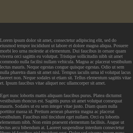
Lorem ipsum dolor sit amet, consectetur adipiscing elit, sed do
eiusmod tempor incididunt ut labore et dolore magna aliqua. Posuere
morbi leo urna molestie at elementum. Dui faucibus in ornare quam
viverra orci sagittis eu volutpat. Tristique sollicitudin nibh sit amet
commodo nulla facilisi nullam vehicula. Magna ac placerat vestibulum
lectus mauris. Neque egestas congue quisque egestas. Odio ut sem
nulla pharetra diam sit amet nisl. Tempus iaculis urna id volutpat lacus
laoreet non. Neque sodales ut etiam sit. Tellus elementum sagittis vitae
et. Ipsum faucibus vitae aliquet nec ullamcorper sit amet.
Eget nunc lobortis mattis aliquam faucibus purus. Platea dictumst
vestibulum rhoncus est. Sagittis purus sit amet volutpat consequat
mauris. Sodales ut eu sem integer vitae justo. Diam quam nulla
porttitor massa id. Pretium aenean pharetra magna ac placerat
vestibulum. Faucibus nisl tincidunt eget nullam. Orci eu lobortis
elementum nibh. Non enim praesent elementum facilisis. Augue ut
lectus arcu bibendum at. Laoreet suspendisse interdum consectetur
libero id faucibus nisl tincidunt eget. Dolor sed viverra ipsum nunc