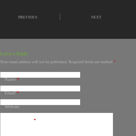
PREVIOUS
NEXT
Leave a Reply
Your email address will not be published.
Required fields are marked
*
Name
*
Email
*
Website
Add Comment
*