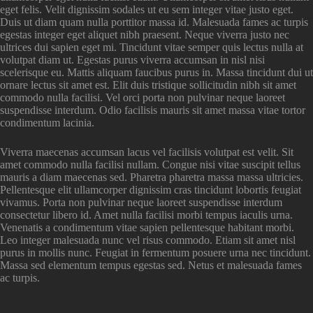
eget felis. Velit dignissim sodales ut eu sem integer vitae justo eget.
Duis ut diam quam nulla porttitor massa id. Malesuada fames ac turpis
egestas integer eget aliquet nibh praesent. Neque viverra justo nec
ultrices dui sapien eget mi. Tincidunt vitae semper quis lectus nulla at
volutpat diam ut. Egestas purus viverra accumsan in nisl nisi
scelerisque eu. Mattis aliquam faucibus purus in. Massa tincidunt dui ut
ornare lectus sit amet est. Elit duis tristique sollicitudin nibh sit amet
commodo nulla facilisi. Vel orci porta non pulvinar neque laoreet
suspendisse interdum. Odio facilisis mauris sit amet massa vitae tortor
condimentum lacinia.
Viverra maecenas accumsan lacus vel facilisis volutpat est velit. Sit
amet commodo nulla facilisi nullam. Congue nisi vitae suscipit tellus
mauris a diam maecenas sed. Pharetra pharetra massa massa ultricies.
Pellentesque elit ullamcorper dignissim cras tincidunt lobortis feugiat
vivamus. Porta non pulvinar neque laoreet suspendisse interdum
consectetur libero id. Amet nulla facilisi morbi tempus iaculis urna.
Venenatis a condimentum vitae sapien pellentesque habitant morbi.
Leo integer malesuada nunc vel risus commodo. Etiam sit amet nisl
purus in mollis nunc. Feugiat in fermentum posuere urna nec tincidunt.
Massa sed elementum tempus egestas sed. Netus et malesuada fames
ac turpis.